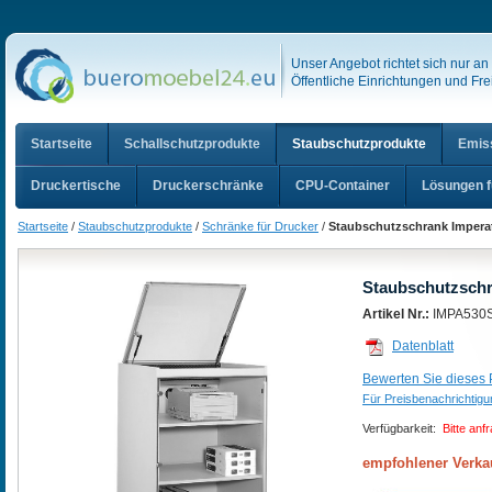
Unser Angebot richtet sich nur a
Öffentliche Einrichtungen und Frei
Startseite
Schallschutzprodukte
Staubschutzprodukte
Emis
Druckertische
Druckerschränke
CPU-Container
Lösungen f
Startseite
/
Staubschutzprodukte
/
Schränke für Drucker
/
Staubschutzschrank Impera
Staubschutzschr
Artikel Nr.:
IMPA530
Datenblatt
Bewerten Sie dieses P
Für Preisbenachrichtig
Verfügbarkeit:
Bitte anf
empfohlener Verka