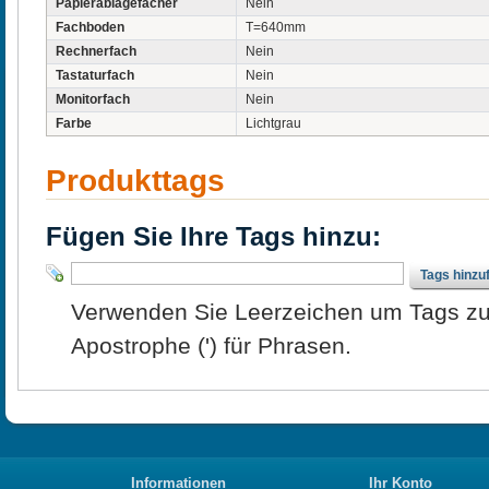
Papierablagefächer
Nein
Fachboden
T=640mm
Rechnerfach
Nein
Tastaturfach
Nein
Monitorfach
Nein
Farbe
Lichtgrau
Produkttags
Fügen Sie Ihre Tags hinzu:
Tags hinzu
Verwenden Sie Leerzeichen um Tags zu
Apostrophe (') für Phrasen.
Informationen
Ihr Konto