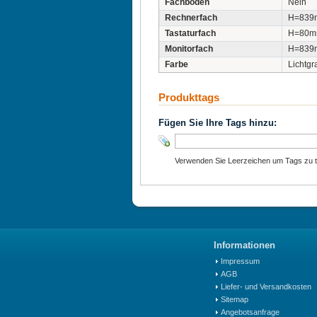
Fachboden
Nein
Rechnerfach
H=839
Tastaturfach
H=80
Monitorfach
H=839
Farbe
Lichtgr
Produkttags
Fügen Sie Ihre Tags hinzu:
Verwenden Sie Leerzeichen um Tags zu tr
Informationen
Impressum
AGB
Liefer- und Versandkosten
Sitemap
Angebotsanfrage