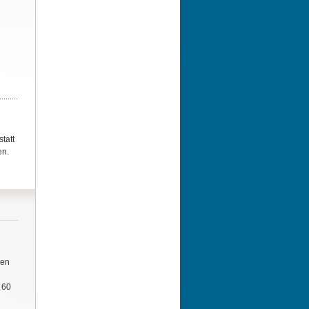
tatt
en.
ren
 60