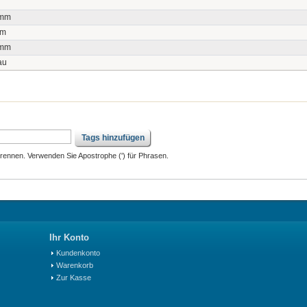
mm
mm
mm
au
Tags hinzufügen
ennen. Verwenden Sie Apostrophe (') für Phrasen.
Ihr Konto
Kundenkonto
Warenkorb
Zur Kasse