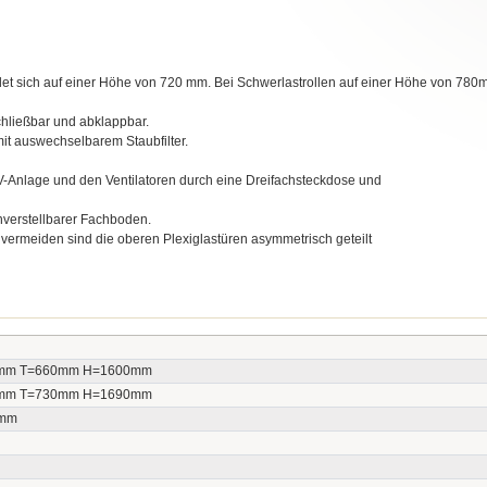
det sich auf einer Höhe von 720 mm. Bei Schwerlastrollen auf einer Höhe von 780
chließbar und abklappbar.
it auswechselbarem Staubfilter.
-Anlage und den Ventilatoren durch eine Dreifachsteckdose und
nverstellbarer Fachboden.
vermeiden sind die oberen Plexiglastüren asymmetrisch geteilt
mm T=660mm H=1600mm
mm T=730mm H=1690mm
mm