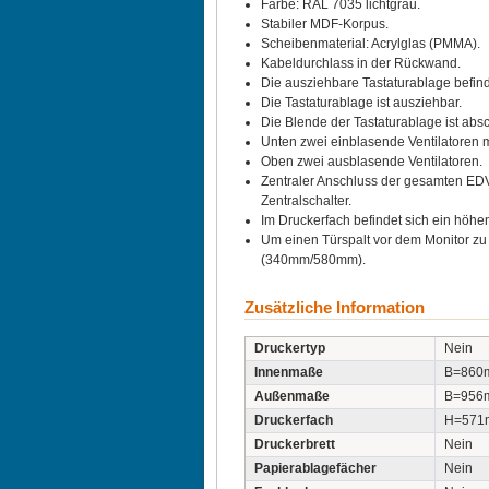
Farbe: RAL 7035 lichtgrau.
Stabiler MDF-Korpus.
Scheibenmaterial: Acrylglas (PMMA).
Kabeldurchlass in der Rückwand.
Die ausziehbare Tastaturablage befin
Die Tastaturablage ist ausziehbar.
Die Blende der Tastaturablage ist abs
Unten zwei einblasende Ventilatoren m
Oben zwei ausblasende Ventilatoren.
Zentraler Anschluss der gesamten EDV
Zentralschalter.
Im Druckerfach befindet sich ein höhe
Um einen Türspalt vor dem Monitor zu 
(340mm/580mm).
Zusätzliche Information
Druckertyp
Nein
Innenmaße
B=860
Außenmaße
B=956
Druckerfach
H=571
Druckerbrett
Nein
Papierablagefächer
Nein