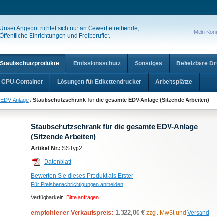
Unser Angebot richtet sich nur an Gewerbetreibende,
Mein Kon
Öffentliche Einrichtungen und Freiberufler.
Staubschutzprodukte
Emissionsschutz
Sonstiges
Beheizbare D
CPU-Container
Lösungen für Etikettendrucker
Arbeitsplätze
e EDV-Anlage
/
Staubschutzschrank für die gesamte EDV-Anlage (Sitzende Arbeiten)
Staubschutzschrank für die gesamte EDV-Anlage
(Sitzende Arbeiten)
Artikel Nr.:
SSTyp2
Datenblatt
Bewerten Sie dieses Produkt als Erster
Für Preisbenachrichtigungen anmelden
Verfügbarkeit:
Bitte anfragen.
empfohlener Verkaufspreis:
1.322,00 €
zzgl. MwSt und
Versand