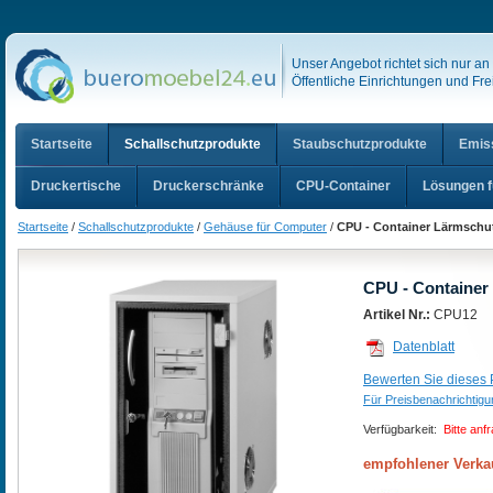
Unser Angebot richtet sich nur a
Öffentliche Einrichtungen und Frei
Startseite
Schallschutzprodukte
Staubschutzprodukte
Emis
Druckertische
Druckerschränke
CPU-Container
Lösungen f
Startseite
/
Schallschutzprodukte
/
Gehäuse für Computer
/
CPU - Container Lärmschut
CPU - Container
Artikel Nr.:
CPU12
Datenblatt
Bewerten Sie dieses P
Für Preisbenachrichtig
Verfügbarkeit:
Bitte anf
empfohlener Verka