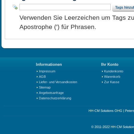
Tags hinzu
Verwenden Sie Leerzeichen um Tags zu
Apostrophe (') für Phrasen.
Informationen
Ihr Konto
Impressum
Kundenkonto
AGB
Warenkorb
Liefer- und Versandkosten
Zur Kasse
Sitemap
Angebotsanfrage
Datenschutzerklärung
HH-CM Solutions OHG | Petersst
© 2011-2022 HH-CM Soluti