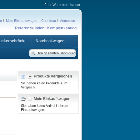
Ihr Warenkorb ist leer
to
Mein Einkaufswagen
Checkout
Anmelden
Referenzkunden
|
Komplettkatalog
ruckerschränke
Notebookwagen
Produkte vergleichen
Sie haben keine Produkte zum
Vergleich.
Mein Einkaufswagen
Sie haben keine Artikel in Ihrem
Einkaufswagen.