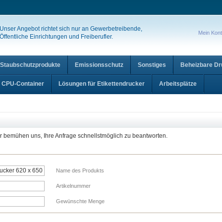
Unser Angebot richtet sich nur an Gewerbetreibende,
Mein Kon
Öffentliche Einrichtungen und Freiberufler.
Staubschutzprodukte
Emissionsschutz
Sonstiges
Beheizbare D
CPU-Container
Lösungen für Etikettendrucker
Arbeitsplätze
ir bemühen uns, Ihre Anfrage schnellstmöglich zu beantworten.
Name des Produkts
Artikelnummer
Gewünschte Menge