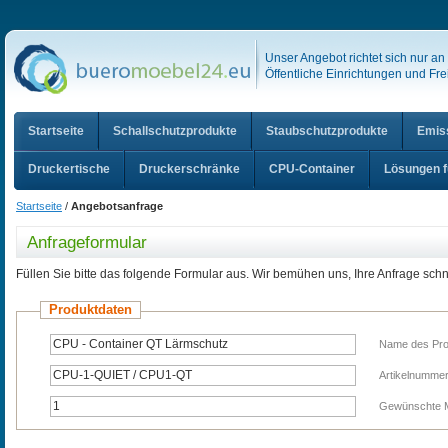
Unser Angebot richtet sich nur a
Öffentliche Einrichtungen und Frei
Startseite
Schallschutzprodukte
Staubschutzprodukte
Emis
Druckertische
Druckerschränke
CPU-Container
Lösungen f
Startseite
/
Angebotsanfrage
Anfrageformular
Füllen Sie bitte das folgende Formular aus. Wir bemühen uns, Ihre Anfrage sch
Produktdaten
Name des Pro
Artikelnumme
Gewünschte 