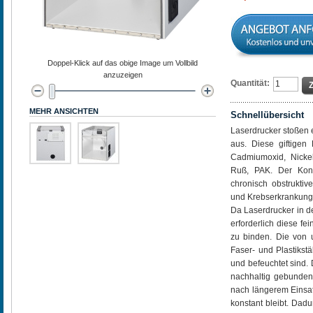
Doppel-Klick auf das obige Image um Vollbild
anzuzeigen
Quantität:
MEHR ANSICHTEN
Schnellübersicht
Laserdrucker stoßen 
aus. Diese giftigen
Cadmiumoxid, Nickelo
Ruß, PAK. Der Kont
chronisch obstrukti
und Krebserkrankunge
Da Laserdrucker in d
erforderlich diese fe
zu binden. Die von 
Faser- und Plastikstä
und befeuchtet sind. 
nachhaltig gebunden. 
nach längerem Einsat
konstant bleibt. Dad