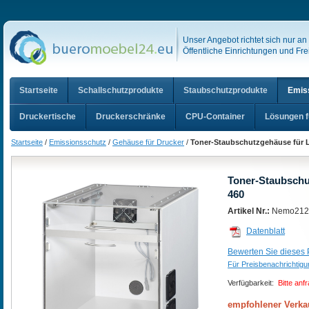
Unser Angebot richtet sich nur a
Öffentliche Einrichtungen und Frei
Startseite
Schallschutzprodukte
Staubschutzprodukte
Emis
Druckertische
Druckerschränke
CPU-Container
Lösungen f
Startseite
/
Emissionsschutz
/
Gehäuse für Drucker
/
Toner-Staubschutzgehäuse für L
Toner-Staubschu
460
Artikel Nr.:
Nemo212
Datenblatt
Bewerten Sie dieses P
Für Preisbenachrichtig
Verfügbarkeit:
Bitte anf
empfohlener Verka