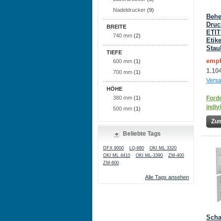
Nadeldrucker
(9)
Behe
Druc
BREITE
ETIT
740 mm
(2)
Etike
Stau
TIEFE
empf
600 mm
(1)
1.10
700 mm
(1)
Vers
HÖHE
Forde
380 mm
(1)
indiv
500 mm
(1)
Zum
Beliebte Tags
DFX 9000
LQ-680
OKI ML 3320
OKI ML 4410
OKI ML-3390
ZM-400
ZM-600
Alle Tags ansehen
Scha