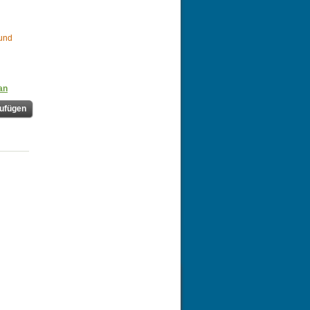
 und
an
ufügen