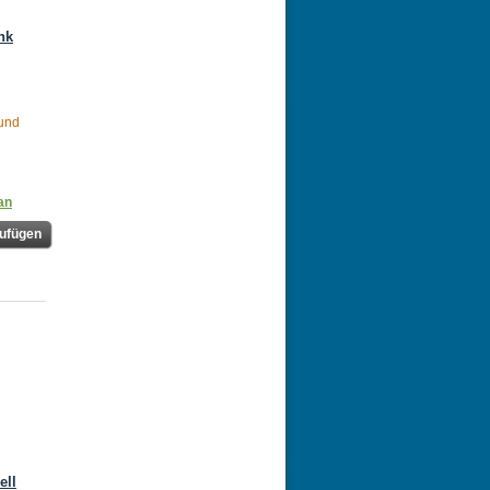
nk
 und
an
ufügen
ell