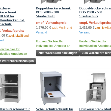
izbarer
Doppeldruckerschrank
Doppeldruckerschra
kerschrank
DDS 2000 - 300
DDS 2000 - 500
HERM für
Staubschutz
Staubschutz
ttendrucker inkl.
empf. Verkaufspreis:
empf. Verkaufspreis:
bschutz
1.270,00 €
1.419,00 €
zzgl. MwSt und
zzgl. MwSt
. Verkaufspreis:
Versand
Versand
4,00 €
zzgl. MwSt und
and
Fordern Sie hier Ihr
Fordern Sie hier Ihr
individuelles Angebot an
individuelles Angebot 
rn Sie hier Ihr
Zum Warenkorb hinzufügen
Zum Warenkorb hinz
iduelles Angebot an
 Warenkorb hinzufügen
llschutzschrank für
Schallschutzschrank für
Druckerschrank Mod