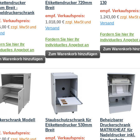
ikettendrucker
Etikettendrucker 720mm
130
m Breit -
Breit
empf. Verkaufspreis:
eldruckerschrank
empf. Verkaufspreis:
1.243,00 €
zzgl. MwSt
. Verkaufspreis:
1.018,00 €
zzgl. MwSt und
Versand
5,00 €
zzgl. MwSt und
Versand
and
Fordern Sie hier Ihr
Fordern Sie hier Ihr
individuelles Angebot 
rn Sie hier Ihr
individuelles Angebot an
Zum Warenkorb hinz
iduelles Angebot an
Zum Warenkorb hinzufügen
 Warenkorb hinzufügen
kerschrank Modell
Staubschutzschrank für
Beheizbarer
Etikettendrucker 530mm
Druckerschrank
Breit
MATRIXHEAT für
. Verkaufspreis:
Nadeldrucker inkl.
empf. Verkaufspreis:
2,00 €
zzgl. MwSt und
Staubschutz