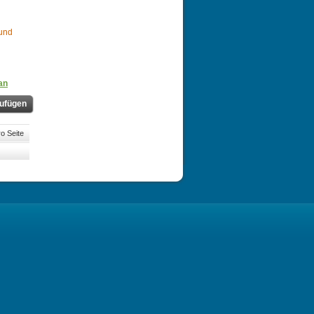
 und
an
ufügen
o Seite