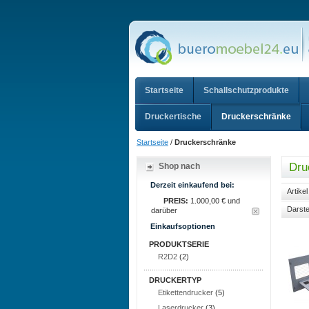
Startseite
Schallschutzprodukte
Druckertische
Druckerschränke
Startseite
/
Druckerschränke
Dru
Shop nach
Derzeit einkaufend bei:
Artike
PREIS:
1.000,00 € und
Darste
darüber
Einkaufsoptionen
PRODUKTSERIE
R2D2
(2)
DRUCKERTYP
Etikettendrucker
(5)
Laserdrucker
(3)