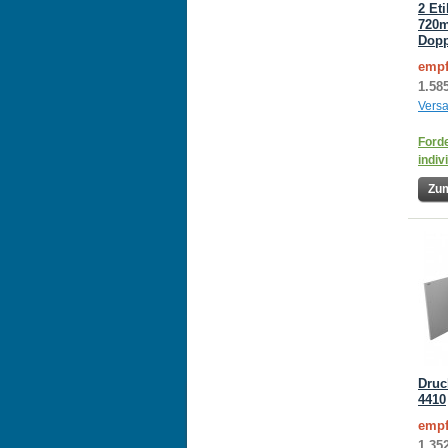
2 Et
720m
Dopp
empf
1.58
Vers
Forde
indiv
Zum
Druc
4410
empf
1.35