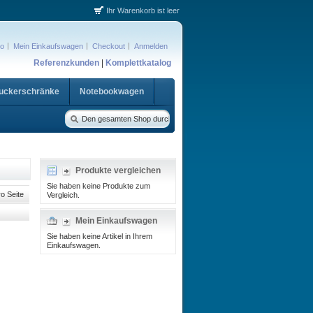
Ihr Warenkorb ist leer
to
Mein Einkaufswagen
Checkout
Anmelden
Referenzkunden
|
Komplettkatalog
ruckerschränke
Notebookwagen
Produkte vergleichen
Sie haben keine Produkte zum
o Seite
Vergleich.
Mein Einkaufswagen
Sie haben keine Artikel in Ihrem
Einkaufswagen.