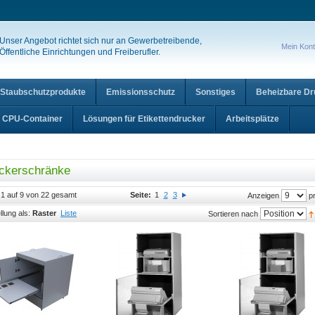
Unser Angebot richtet sich nur an Gewerbetreibende,
Mein Kon
Öffentliche Einrichtungen und Freiberufler.
Staubschutzprodukte
Emissionsschutz
Sonstiges
Beheizbare D
CPU-Container
Lösungen für Etikettendrucker
Arbeitsplätze
ckerschränke
l 1 auf 9 von 22 gesamt
Seite:
1
2
3
pr
Anzeigen
llung als:
Raster
Liste
Sortieren nach