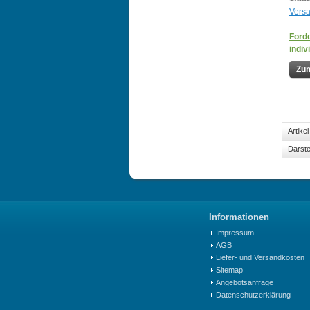
Vers
Forde
indiv
Zum
Artike
Darste
Informationen
Impressum
AGB
Liefer- und Versandkosten
Sitemap
Angebotsanfrage
Datenschutzerklärung