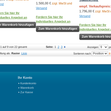
1.500,00 €
zzgl. MwSt und
and
empf. Verkaufspreis:
Versand
1.796,00 €
zzgl. MwSt
rn Sie hier Ihr
Versand
Fordern Sie hier Ihr
iduelles Angebot an
individuelles Angebot an
 Warenkorb hinzufügen
Fordern Sie hier Ihr
Zum Warenkorb hinzufügen
individuelles Angebot 
Zum Warenkorb hinz
l 1 auf 9 von 22 gesamt
Seite:
1
2
3
pr
Anzeigen
llung als:
Raster
Liste
Sortieren nach
Ihr Konto
Kundenkonto
Warenkorb
Zur Kasse