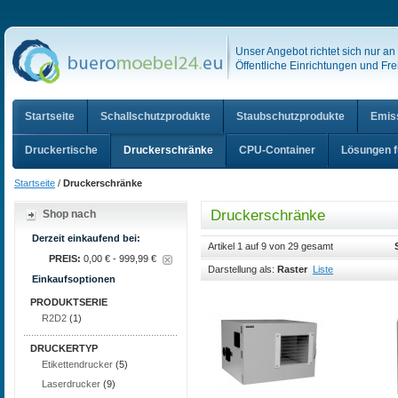
Unser Angebot richtet sich nur a
Öffentliche Einrichtungen und Frei
Startseite
Schallschutzprodukte
Staubschutzprodukte
Emis
Druckertische
Druckerschränke
CPU-Container
Lösungen f
Startseite
/
Druckerschränke
Druckerschränke
Shop nach
Derzeit einkaufend bei:
Artikel 1 auf 9 von 29 gesamt
PREIS:
0,00 € - 999,99 €
Darstellung als:
Raster
Liste
Einkaufsoptionen
PRODUKTSERIE
R2D2
(1)
DRUCKERTYP
Etikettendrucker
(5)
Laserdrucker
(9)