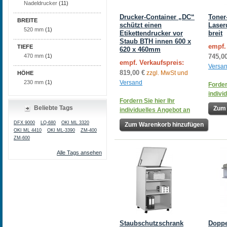
Nadeldrucker
(11)
Drucker-Container „DC“
Toner
BREITE
schützt einen
Laser
520 mm
(1)
Etikettendrucker vor
breit
Staub BTH innen 600 x
empf.
TIEFE
620 x 460mm
745,0
470 mm
(1)
empf. Verkaufspreis:
Versa
819,00 €
zzgl. MwSt und
HÖHE
Versand
230 mm
(1)
Forder
indivi
Fordern Sie hier Ihr
Beliebte Tags
Zum 
individuelles Angebot an
DFX 9000
LQ-680
OKI ML 3320
Zum Warenkorb hinzufügen
OKI ML 4410
OKI ML-3390
ZM-400
ZM-600
Alle Tags ansehen
Staubschutzschrank
Doppe