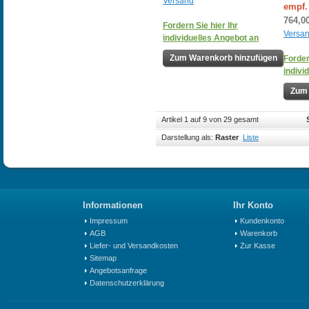
Versand
empf.
764,0
Fordern Sie hier Ihr
Versa
individuelles Angebot an
Zum Warenkorb hinzufügen
Forder
indivi
Zum 
Artikel 1 auf 9 von 29 gesamt
Darstellung als:
Raster
Liste
Informationen
Ihr Konto
Impressum
Kundenkonto
AGB
Warenkorb
Liefer- und Versandkosten
Zur Kasse
Sitemap
Angebotsanfrage
Datenschutzerklärung