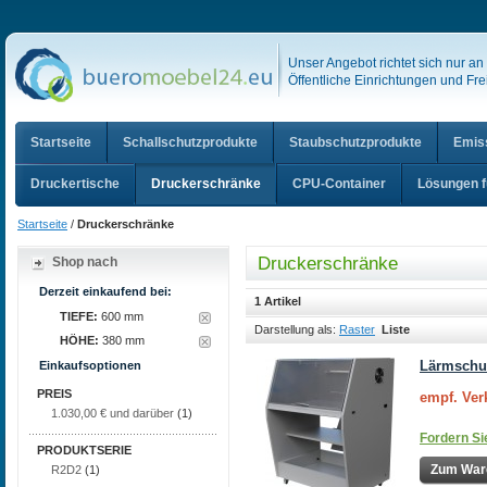
Unser Angebot richtet sich nur a
Öffentliche Einrichtungen und Frei
Startseite
Schallschutzprodukte
Staubschutzprodukte
Emis
Druckertische
Druckerschränke
CPU-Container
Lösungen f
Startseite
/
Druckerschränke
Druckerschränke
Shop nach
Derzeit einkaufend bei:
1 Artikel
TIEFE:
600 mm
Darstellung als:
Raster
Liste
HÖHE:
380 mm
Lärmschut
Einkaufsoptionen
PREIS
empf. Ver
1.030,00 €
und darüber
(1)
Fordern Sie
PRODUKTSERIE
Zum Ware
R2D2
(1)