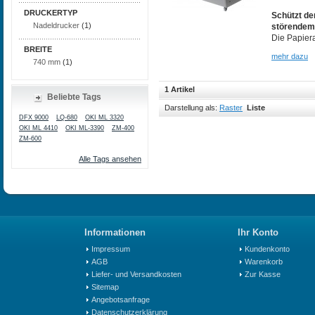
DRUCKERTYP
Schützt d
Nadeldrucker
(1)
störendem
Die Papiera
BREITE
mehr dazu
740 mm
(1)
1 Artikel
Beliebte Tags
Darstellung als:
Raster
Liste
DFX 9000
LQ-680
OKI ML 3320
OKI ML 4410
OKI ML-3390
ZM-400
ZM-600
Alle Tags ansehen
Informationen
Ihr Konto
Impressum
Kundenkonto
AGB
Warenkorb
Liefer- und Versandkosten
Zur Kasse
Sitemap
Angebotsanfrage
Datenschutzerklärung