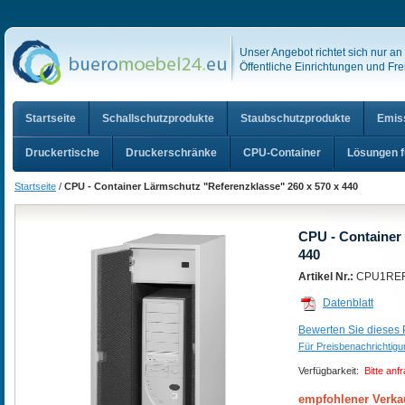
Unser Angebot richtet sich nur a
Öffentliche Einrichtungen und Frei
Startseite
Schallschutzprodukte
Staubschutzprodukte
Emis
Druckertische
Druckerschränke
CPU-Container
Lösungen f
Startseite
/
CPU - Container Lärmschutz "Referenzklasse" 260 x 570 x 440
CPU - Container
440
Artikel Nr.:
CPU1RE
Datenblatt
Bewerten Sie dieses P
Für Preisbenachrichtig
Verfügbarkeit:
Bitte anf
empfohlener Verka