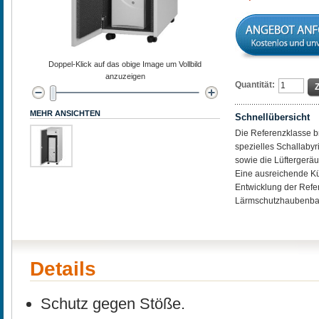
Doppel-Klick auf das obige Image um Vollbild
anzuzeigen
Quantität:
MEHR ANSICHTEN
Schnellübersicht
Die Referenzklasse br
spezielles Schallaby
sowie die Lüftergeräu
Eine ausreichende Küh
Entwicklung der Refer
Lärmschutzhaubenbau
Details
Schutz gegen Stöße.